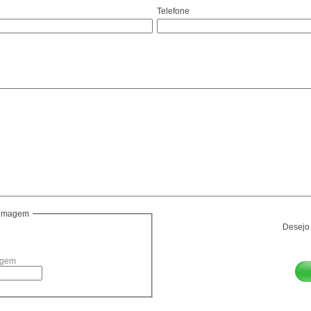
Telefone
a imagem
Desejo 
agem