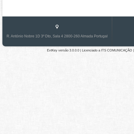
R. António Nobre 1D 3º Dto, Sala 4 2800-260 Almada Portugal
EvtKey versão
3.0.0.0
| Licenciado a
ITS COMUNICAÇÃO